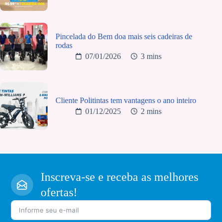
Pincelada do Bem doa mais seis cadeiras de
rodas
07/01/2026
3 mins
Cliente Politintas tem vantagens o ano inteiro
01/12/2025
2 mins
Inscreva-se e receba as melhores
ofertas!