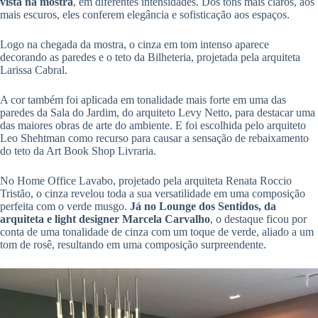
vista na mostra
, em diferentes intensidades. Dos tons mais claros, aos
mais escuros, eles conferem elegância e sofisticação aos espaços.
Logo na chegada da mostra, o cinza em tom intenso aparece
decorando as paredes e o teto da Bilheteria, projetada pela arquiteta
Larissa Cabral.
A cor também foi aplicada em tonalidade mais forte em uma das
paredes da Sala do Jardim, do arquiteto Levy Netto, para destacar uma
das maiores obras de arte do ambiente. E foi escolhida pelo arquiteto
Leo Shehtman como recurso para causar a sensação de rebaixamento
do teto da Art Book Shop Livraria.
No Home Office Lavabo, projetado pela arquiteta Renata Roccio
Tristão, o cinza revelou toda a sua versatilidade em uma composição
perfeita com o verde musgo.
Já no Lounge dos Sentidos, da
arquiteta e light designer Marcela Carvalho
, o destaque ficou por
conta de uma tonalidade de cinza com um toque de verde, aliado a um
tom de rosê, resultando em uma composição surpreendente.