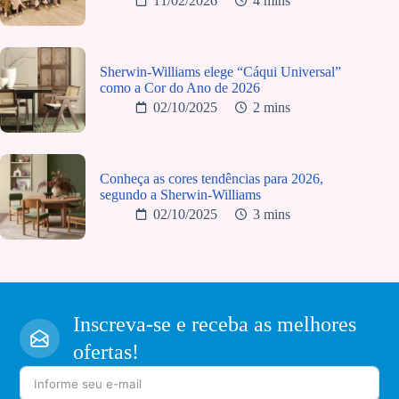
11/02/2026
4 mins
Sherwin-Williams elege “Cáqui Universal”
como a Cor do Ano de 2026
02/10/2025
2 mins
Conheça as cores tendências para 2026,
segundo a Sherwin-Williams
02/10/2025
3 mins
Inscreva-se e receba as melhores
ofertas!