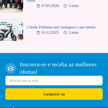
rodas
07/01/2026
3 mins
Cliente Politintas tem vantagens o ano inteiro
01/12/2025
2 mins
Inscreva-se e receba as melhores
ofertas!
Cadastre-se