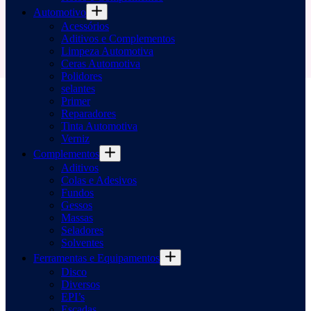
Automotivo
Acessórios
Aditivos e Complementos
Limpeza Automotiva
Ceras Automotiva
Polidores
selantes
Primer
Reparadores
Tinta Automotiva
Verniz
Complementos
Aditivos
Colas e Adesivos
Fundos
Gessos
Massas
Seladores
Solventes
Ferramentas e Equipamentos
Disco
Diversos
EPI’s
Escadas