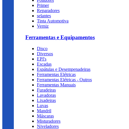
Polidores
Primer
Reparadores
selantes
Tinta Automotiva
Verniz
Ferramentas e Equipamentos
Disco
Diversos
EPI's
Escadas
Espátulas e Desempenadeiras
Ferramentas Elétricas
Ferramentas Elétricas - Outros
Ferramentas Manuais
Furadeiras
Lavadoras
Lixadeiras
Luvas
Mandril
Máscaras
Misturadores
Niveladores