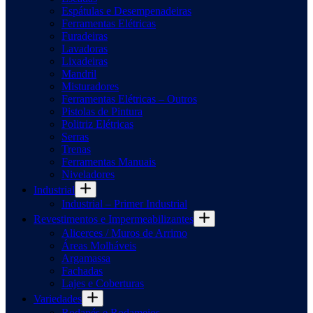
Espátulas e Desempenadeiras
Ferramentas Elétricas
Furadeiras
Lavadoras
Lixadeiras
Mandril
Misturadores
Ferramentas Elétricas – Outros
Pistolas de Pintura
Politriz Elétricas
Serras
Trenas
Ferramentas Manuais
Niveladores
Industrial
Industrial – Primer Industrial
Revestimentos e Impermeabilizantes
Alicerces / Muros de Arrimo
Áreas Molháveis
Argamassa
Fachadas
Lajes e Coberturas
Variedades
Rodapés e Rodameios