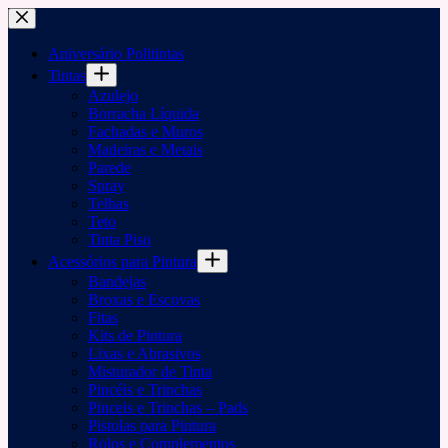
Pular
para
o
Aniversário Politintas
conteúdo
Tintas
Azulejo
Borracha Líquida
Fachadas e Muros
Madeiras e Metais
Parede
Spray
Telhas
Teto
Tinta Piso
Acessórios para Pintura
Bandejas
Broxas e Escovas
Fitas
Kits de Pintura
Lixas e Abrasivos
Misturador de Tinta
Pincéis e Trinchas
Pinceis e Trinchas – Pads
Pistolas para Pintura
Rolos e Complementos