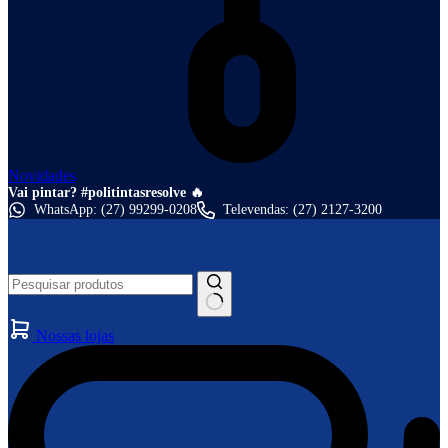
Novidades
Vai pintar? #politintasresolve 🔥
WhatsApp: (27) 99299-0208
Televendas: (27) 2127-3200
Nossas lojas