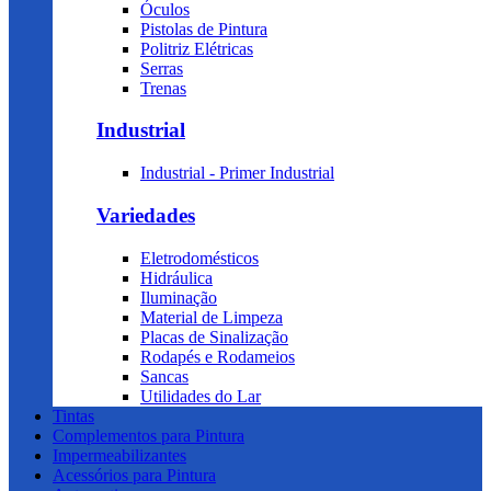
Óculos
Pistolas de Pintura
Politriz Elétricas
Serras
Trenas
Industrial
Industrial - Primer Industrial
Variedades
Eletrodomésticos
Hidráulica
Iluminação
Material de Limpeza
Placas de Sinalização
Rodapés e Rodameios
Sancas
Utilidades do Lar
Tintas
Complementos para Pintura
Impermeabilizantes
Acessórios para Pintura